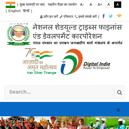
|
मुख्य सामग्री पर जाएं
स्क्रीन रीडर का उपयोग
A-
A
A+
A
A
|
English
हिन्दी
|
लॉग इन करें
रजिस्टर
हमसे संपर्क करें
|
Toggle
naviga