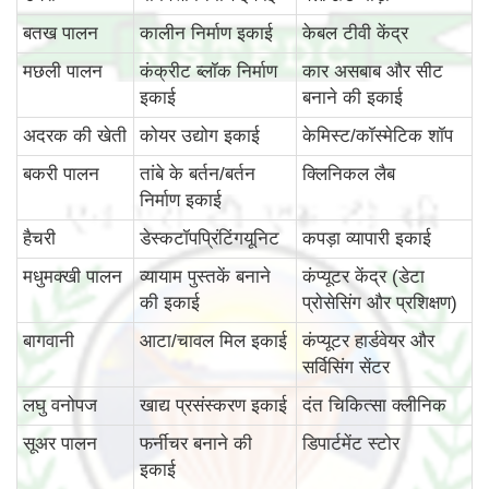
बतख पालन
कालीन निर्माण इकाई
केबल टीवी केंद्र
मछली पालन
कंक्रीट ब्लॉक निर्माण
कार असबाब और सीट
इकाई
बनाने की इकाई
अदरक की खेती
कोयर उद्योग इकाई
केमिस्ट/कॉस्मेटिक शॉप
बकरी पालन
तांबे के बर्तन/बर्तन
क्लिनिकल लैब
निर्माण इकाई
हैचरी
डेस्कटॉपप्रिंटिंगयूनिट
कपड़ा व्यापारी इकाई
मधुमक्खी पालन
व्यायाम पुस्तकें बनाने
कंप्यूटर केंद्र (डेटा
की इकाई
प्रोसेसिंग और प्रशिक्षण)
बागवानी
आटा/चावल मिल इकाई
कंप्यूटर हार्डवेयर और
सर्विसिंग सेंटर
लघु वनोपज
खाद्य प्रसंस्करण इकाई
दंत चिकित्सा क्लीनिक
सूअर पालन
फर्नीचर बनाने की
डिपार्टमेंट स्टोर
इकाई