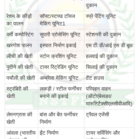
दुकान
रेशम के कीड़ों
सॉफ्ट/स्टफ्ड टॉयज
स्प्रे पेंटिंग यूनिट
का पालन
मेकिंग यूनिट1
वर्मी कम्पोस्टिंग
सुपारी प्रोसेसिंग यूनिट
स्टेशनरी की दुकान
खरगोश पालन
इस्पात निर्माण इकाई
एस टी डी/आई एस डी बूथ
लीची की खेती
स्टोन क्रशिंग यूनिट
हलवाई की दुकान
पुदीने की खेती
टायर रिट्रेडिंग यूनिट
सिलाई की दुकान
पचौली की खेती
अम्ब्रेला मेकिंग यूनिट
टेंट हाउस
स्ट्रॉबेरी की
लकड़ी / स्टील फर्नीचर
परिवहन वाहन
खेती
बनाने की इकाई
(ऑटोएंबेसडर/
मारुतिटैक्सीएलसीवीआदि)
लेमनग्रास की
बांस और बेंत फर्नीचर
ट्रैवल एजेंसी
खेती
निर्माण
आंवला (भारतीय
ईंट निर्माण
टायर सर्विसिंग और