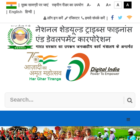
|
मुख्य सामग्री पर जाएं
स्क्रीन रीडर का उपयोग
A-
A
A+
A
A
|
English
हिन्दी
|
लॉग इन करें
रजिस्टर
हमसे संपर्क करें
|
Toggle
naviga