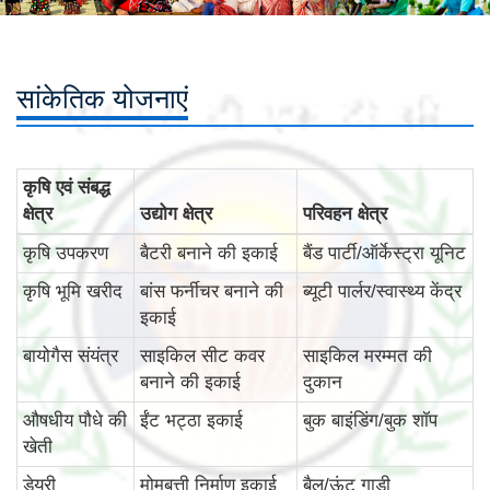
सांकेतिक योजनाएं
कृषि एवं संबद्ध
क्षेत्र
उद्योग क्षेत्र
परिवहन क्षेत्र
कृषि उपकरण
बैटरी बनाने की इकाई
बैंड पार्टी/ऑर्केस्ट्रा यूनिट
कृषि भूमि खरीद
बांस फर्नीचर बनाने की
ब्यूटी पार्लर/स्वास्थ्य केंद्र
इकाई
बायोगैस संयंत्र
साइकिल सीट कवर
साइकिल मरम्मत की
बनाने की इकाई
दुकान
औषधीय पौधे की
ईंट भट्ठा इकाई
बुक बाइंडिंग/बुक शॉप
खेती
डेयरी
मोमबत्ती निर्माण इकाई
बैल/ऊंट गाड़ी