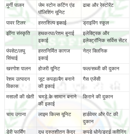
मुर्गी पालन
जेम स्टोन कटिंग एंड
ढाबा और रेस्टोरेंट
पॉलिशिंग यूनिट
पावर टिलर
हस्तशिल्प इकाई
ड्राइविंग स्कूल
झींगा संस्कृति
हथकरघा/रेशम बुनाई
इलेक्ट्रिक और
इकाई
इलेक्ट्रॉनिक सर्विस सेंटर
पंपसेट/लघु
हस्तनिर्मित कागज
नेत्र क्लिनिक
सिंचाई
इकाई
खरगोश पालन
होजरी यूनिट
फल/सब्जी की दुकान
रेशम उत्पादन
जूट कपड़ा/बैग बनाने
गैस एजेंसी
विकास
की इकाई
मसालों की खेती
चमड़े के सामान बनाने
किराने की दुकान
की इकाई
चाय उगाना
लाइम किल्स यूनिट
हार्डवेयर और पेंट की
दुकान
डेरी फार्मिंग
दूध द्रुतशीतन केंद्र
कपड़े धोने/ड्राई क्लीनिंग