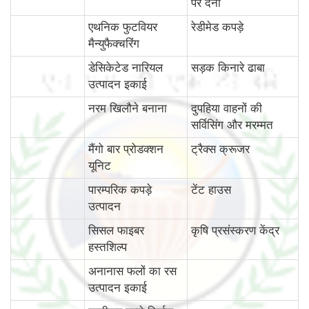
पर देना
एथनिक फुटवियर
रेडीमेड कपड़े
मैन्युफैक्चरिंग
डेसिकेटेड नारियल
सड़क किनारे ढाबा
उत्पादन इकाई
नरम खिलौने बनाना
दुपहिया वाहनों की
सर्विसिंग और मरम्मत
मैंगो बार प्रोडक्शन
ट्रैक्स क्रूजर
यूनिट
पारम्‍परिक कपड़े
टेंट हाउस
उत्पादन
सिसल फाइबर
कृषि प्रसंस्करण केंद्र
हस्तशिल्प
अनानास फलों का रस
उत्पादन इकाई