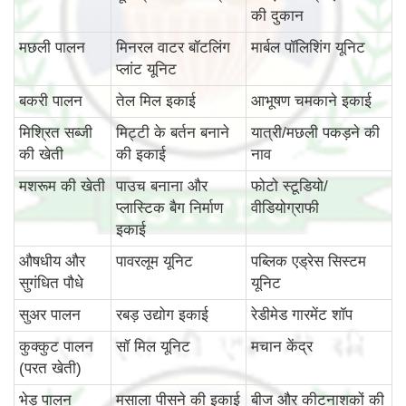
की दुकान
मछली पालन
मिनरल वाटर बॉटलिंग
मार्बल पॉलिशिंग यूनिट
प्लांट यूनिट
बकरी पालन
तेल मिल इकाई
आभूषण चमकाने इकाई
मिश्रित सब्जी
मिट्टी के बर्तन बनाने
यात्री/मछली पकड़ने की
की खेती
की इकाई
नाव
मशरूम की खेती
पाउच बनाना और
फोटो स्टूडियो/
प्लास्टिक बैग निर्माण
वीडियोग्राफी
इकाई
औषधीय और
पावरलूम यूनिट
पब्लिक एड्रेस सिस्टम
सुगंधित पौधे
यूनिट
सुअर पालन
रबड़ उद्योग इकाई
रेडीमेड गारमेंट शॉप
कुक्कुट पालन
सॉ मिल यूनिट
मचान केंद्र
(परत खेती)
भेड़ पालन
मसाला पीसने की इकाई
बीज और कीटनाशकों की