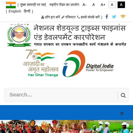
|
मुख्य सामग्री पर जाएं
स्क्रीन रीडर का उपयोग
A-
A
A+
A
A
|
English
हिन्दी
|
लॉग इन करें
रजिस्टर
हमसे संपर्क करें
|
Toggle
naviga