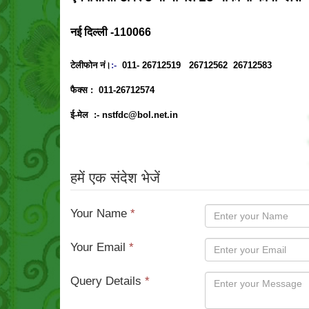
नई दिल्ली -110066
टेलीफोन नं।
:-
011- 26712519 26712562 26712583
फैक्स :
011-26712574
ई-मेल :-
nstfdc@bol.net.in
हमें एक संदेश भेजें
Your Name
*
Your Email
*
Query Details
*