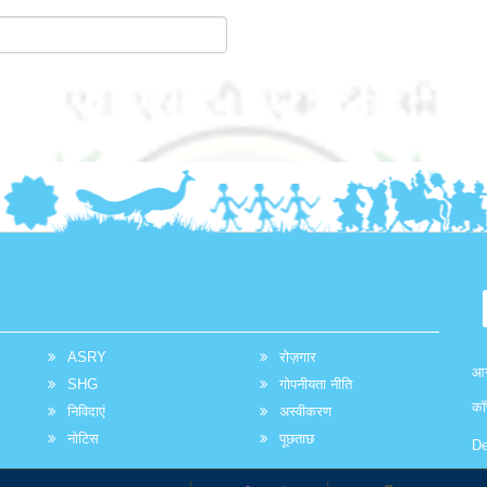
ASRY
रोज़गार
आग
SHG
गोपनीयता नीति
कॉ
निविदाएं
अस्वीकरण
नोटिस
पूछताछ
De