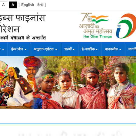
A
A
|
English
हिन्दी
|
स
हेल्प जोन
अनुदान-ग्रांटस
राज्यों
ई-नागरिक
डाउनलोड
माननी