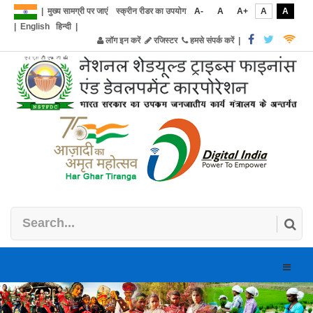
|
मुख्य सामग्री पर जाएं
स्क्रीन रीडर का उपयोग
A-
A
A+
A
A
|
English
हिन्दी
|
लॉग इन करें
रजिस्टर
हमसे संपर्क करें
|
Toggle
naviga