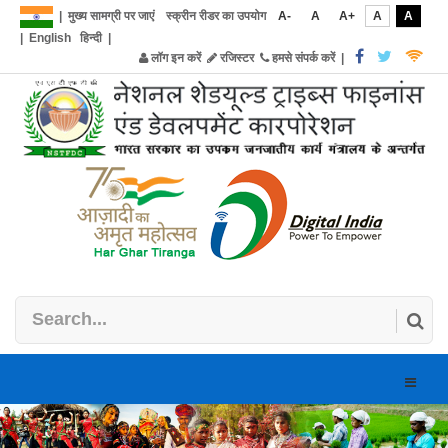
|
मुख्य सामग्री पर जाएं
स्क्रीन रीडर का उपयोग
A-
A
A+
A
A
|
English
हिन्दी
|
लॉग इन करें
रजिस्टर
हमसे संपर्क करें
|
Toggle
naviga