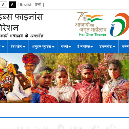
A
A
|
English
हिन्दी
|
स
हेल्प जोन
अनुदान-ग्रांटस
राज्यों
ई-नागरिक
डाउनलोड
माननी