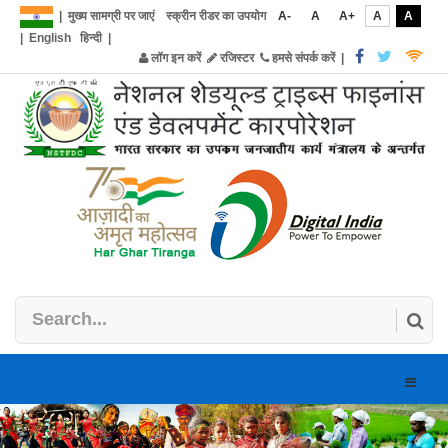
|
मुख्य सामग्री पर जाएं
स्क्रीन रीडर का उपयोग
A-
A
A+
A
A
|
English
हिन्दी
|
लॉग इन करें
रजिस्टर
हमसे संपर्क करें
|
Toggle
naviga