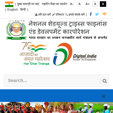
|
मुख्य सामग्री पर जाएं
स्क्रीन रीडर का उपयोग
A-
A
A+
A
A
|
English
हिन्दी
|
लॉग इन करें
रजिस्टर
हमसे संपर्क करें
|
Toggle
naviga