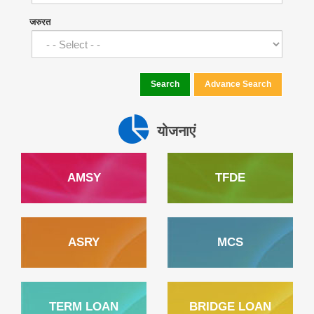
जरुरत
Search
Advance Search
योजनाएं
AMSY
TFDE
ASRY
MCS
TERM LOAN
BRIDGE LOAN