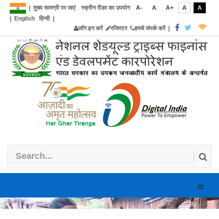
|
मुख्य सामग्री पर जाएं
स्क्रीन रीडर का उपयोग
A-
A
A+
A
A
|
English
हिन्दी
|
लॉग इन करें
रजिस्टर
हमसे संपर्क करें
|
Toggle
naviga