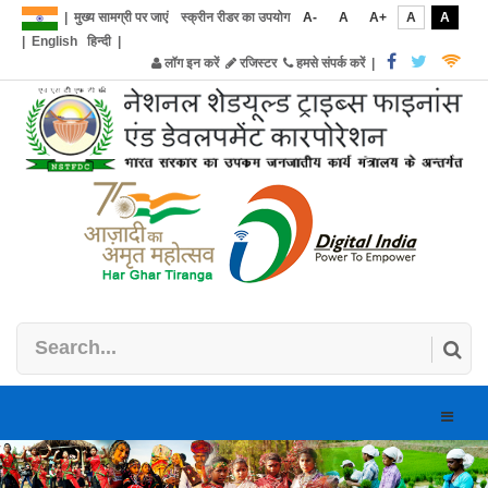
|
मुख्य सामग्री पर जाएं
स्क्रीन रीडर का उपयोग
A-
A
A+
A
A
|
English
हिन्दी
|
लॉग इन करें
रजिस्टर
हमसे संपर्क करें
|
Toggle
naviga