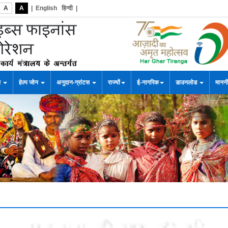
A
A
|
English
हिन्दी
|
स
हेल्प जोन
अनुदान-ग्रांटस
राज्यों
ई-नागरिक
डाउनलोड
माननी