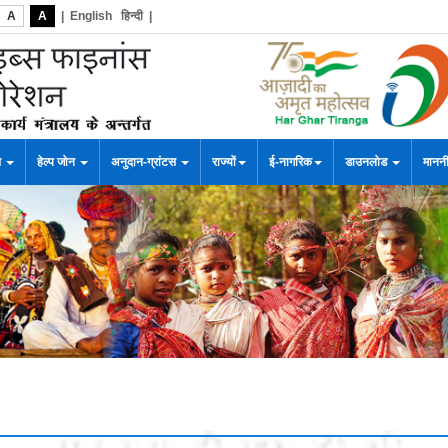
A
A
|
English
हिन्दी
|
स
हेल्प जोन
अनुदान-ग्रांटस
राज्यों
ई-नागरिक
डाउनलोड
माननी