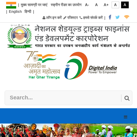
|
मुख्य सामग्री पर जाएं
स्क्रीन रीडर का उपयोग
A-
A
A+
A
A
|
English
हिन्दी
|
लॉग इन करें
रजिस्टर
हमसे संपर्क करें
|
Toggle
naviga