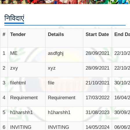
निविदाएं
#
Tender
Details
Start Date
End Da
1
ME
asdfghj
28/09/2021
22/10/
2
zxy
xyz
28/09/2021
22/10/
3
filehtml
file
21/10/2021
30/10/
4
Requirement
Requirement
17/03/2022
16/04/
5
h1harshh1
h1harshh1
31/08/2023
30/09/
6
INVITING
INVITING
14/05/2024
06/06/