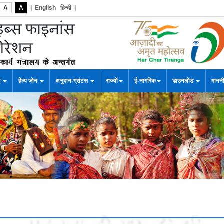
A
A
|
English
हिन्दी
|
स
हेल्प जोन
अनुदान-ग्रांटस
राज्यों
ई-नागरिक
डाउनलोड
माननी