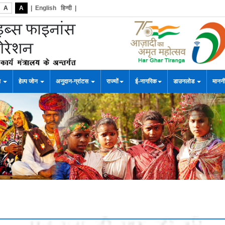
A
A
|
English
हिन्दी
|
स
हेल्प जोन
अनुदान-ग्रांटस
राज्यों
ई-नागरिक
डाउनलोड
माननी