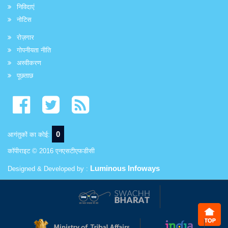
निविदाएं
नोटिस
रोज़गार
गोपनीयता नीति
अस्वीकरण
पूछताछ
0
आगंतुकों का कोई:
कॉपीराइट © 2016 एनएसटीएफडीसी
Luminous Infoways
Designed & Developed by :