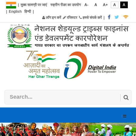
|
मुख्य सामग्री पर जाएं
स्क्रीन रीडर का उपयोग
A-
A
A+
A
A
|
English
हिन्दी
|
लॉग इन करें
रजिस्टर
हमसे संपर्क करें
|
Toggle
naviga