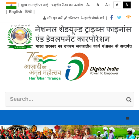
|
मुख्य सामग्री पर जाएं
स्क्रीन रीडर का उपयोग
A-
A
A+
A
A
|
English
हिन्दी
|
लॉग इन करें
रजिस्टर
हमसे संपर्क करें
|
Toggle
naviga