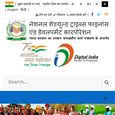
|
मुख्य सामग्री पर जाएं
स्क्रीन रीडर का उपयोग
A-
A
A+
A
A
|
English
हिन्दी
|
लॉग इन करें
रजिस्टर
हमसे संपर्क करें
|
Toggle
naviga