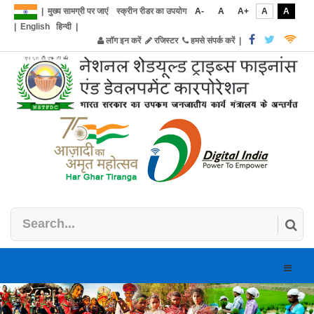
|
मुख्य सामग्री पर जाएं
स्क्रीन रीडर का उपयोग
A-
A
A+
A
A
|
English
हिन्दी
|
लॉग इन करें
रजिस्टर
हमसे संपर्क करें
|
Toggle
naviga