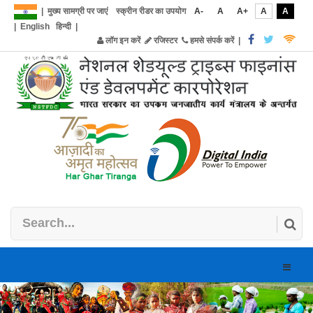
|
मुख्य सामग्री पर जाएं
स्क्रीन रीडर का उपयोग
A-
A
A+
A
A
|
English
हिन्दी
|
लॉग इन करें
रजिस्टर
हमसे संपर्क करें
|
Toggle
naviga