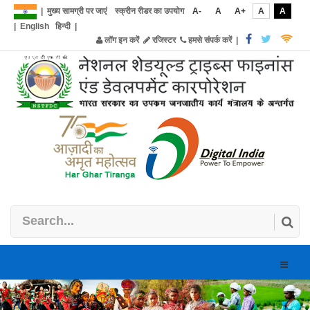
|
मुख्य सामग्री पर जाएं
स्क्रीन रीडर का उपयोग
A-
A
A+
A
A
|
English
हिन्दी
|
लॉग इन करें
रजिस्टर
हमसे संपर्क करें
|
Toggle
naviga