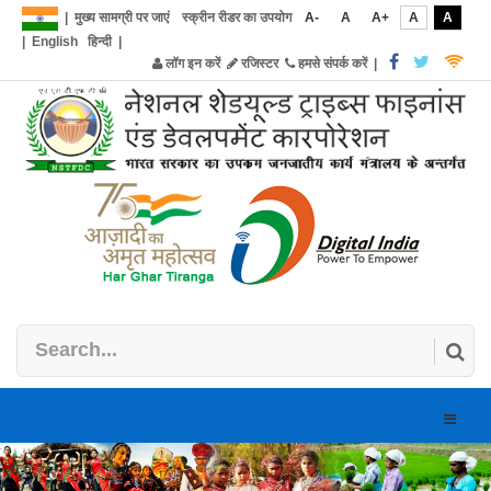
|
मुख्य सामग्री पर जाएं
स्क्रीन रीडर का उपयोग
A-
A
A+
A
A
|
English
हिन्दी
|
लॉग इन करें
रजिस्टर
हमसे संपर्क करें
|
Toggle
naviga