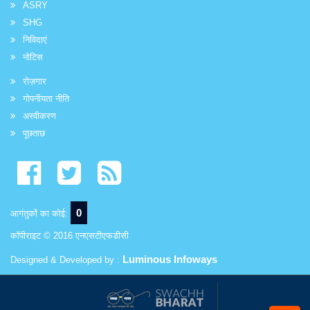
ASRY
SHG
निविदाएं
नोटिस
रोज़गार
गोपनीयता नीति
अस्वीकरण
पूछताछ
0
आगंतुकों का कोई:
कॉपीराइट © 2016 एनएसटीएफडीसी
Luminous Infoways
Designed & Developed by :