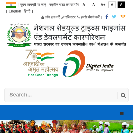
|
मुख्य सामग्री पर जाएं
स्क्रीन रीडर का उपयोग
A-
A
A+
A
A
|
English
हिन्दी
|
लॉग इन करें
रजिस्टर
हमसे संपर्क करें
|
Toggle
naviga