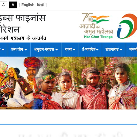
A
A
|
English
हिन्दी
|
स
हेल्प जोन
अनुदान-ग्रांटस
राज्यों
ई-नागरिक
डाउनलोड
माननी