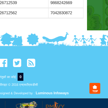
26712539
9868242669
26712562
7042830872
0
ंतुकों का कोई:
पीराइट © 2016 एनएसटीएफडीसी
Luminous Infoways
signed & Developed by :