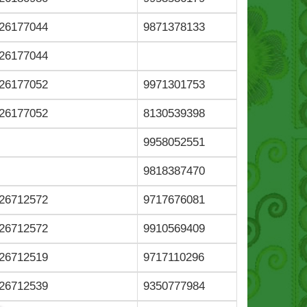
26177044
9871378133
26177044
26177052
9971301753
26177052
8130539398
9958052551
9818387470
26712572
9717676081
26712572
9910569409
26712519
9717110296
26712539
9350777984