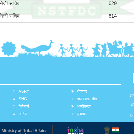
निजी सचिव
629
निजी सचिव
614
ASRY
रोज़गार
आग
SHG
गोपनीयता नीति
कॉ
निविदाएं
अस्वीकरण
नोटिस
पूछताछ
De