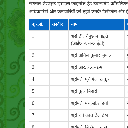
नेशनल शेडयूल्‍ड ट्राइब्‍स फाइनांस एंड डेवलपमेंट कॉरपोरेशन
अधिकारियों और कर्मचारियों की सूची उनके टेलीफोन और 
क्र.सं.
तस्‍वीर
नाम
1
श्री टी. रौमुआन पाइते
(आईआरएस-आईटी)
2
श्री अनिल कुमार जुयाल
3
श्री आर.जे.कच्छप
4
श्रीमती प्रोमिला ठाकुर
5
श्री कुंज बिहारी
6
श्रीमती मधु.डी.शाहनी
7
श्री रवि कांत टेलटिया
8
श्रीमती बिस्‍मिता दास