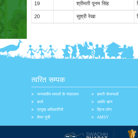
19
श्रीमती पूनम सिंह
20
सुश्री रेखा
त्वरित सम्पक
जनजातीय मामलों के मंत्रालय
हमारी योजनाओं
कार्य
अवधि ऋण
प्रमुख अधिकारियों
ब्रिज लोन
शेयर पूंजी
AMSY