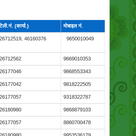
टेली.नं. (कार्या.)
मोबाइल नं.
26712519, 46160376
9650010049
26712562
9669010353
26177046
9868553343
26177042
9818222505
26177057
9318322787
26180980
9868879103
26177057
8860700478
26180980
9953536179