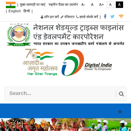
|
मुख्य सामग्री पर जाएं
स्क्रीन रीडर का उपयोग
A-
A
A+
A
A
|
English
हिन्दी
|
लॉग इन करें
रजिस्टर
हमसे संपर्क करें
|
Toggle
naviga