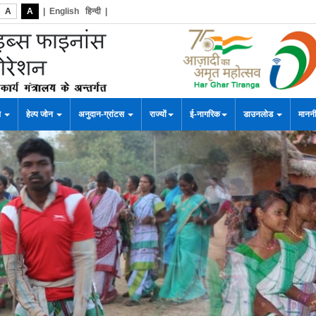
A
A
|
English
हिन्दी
|
स
हेल्प जोन
अनुदान-ग्रांटस
राज्यों
ई-नागरिक
डाउनलोड
माननी