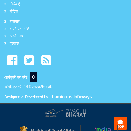
निविदाएं
नोटिस
रोज़गार
गोपनीयता नीति
अस्वीकरण
पूछताछ
0
आगंतुकों का कोई:
कॉपीराइट © 2016 एनएसटीएफडीसी
Luminous Infoways
Designed & Developed by :