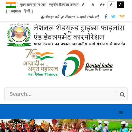
|
मुख्य सामग्री पर जाएं
स्क्रीन रीडर का उपयोग
A-
A
A+
A
A
|
English
हिन्दी
|
लॉग इन करें
रजिस्टर
हमसे संपर्क करें
|
Toggle
naviga