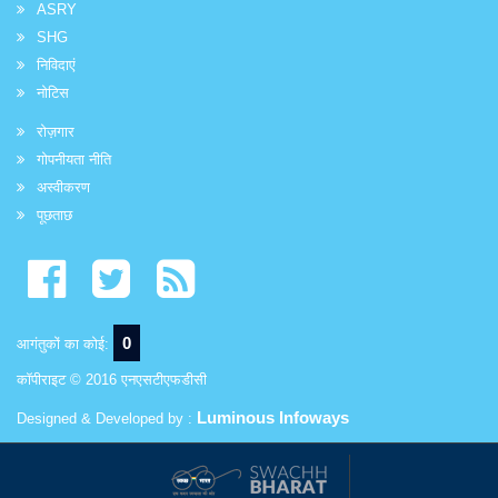
ASRY
SHG
निविदाएं
नोटिस
रोज़गार
गोपनीयता नीति
अस्वीकरण
पूछताछ
0
आगंतुकों का कोई:
कॉपीराइट © 2016 एनएसटीएफडीसी
Luminous Infoways
Designed & Developed by :