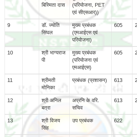
बिस्‍मिता दास
(परियोजना, PET
एवं सीएसआर))
9
डॉ. ज्योति
मुख्‍य प्रबंधक
605
सिंघल
(एमआईएस एवं
परियोजना)
10
श्री भाग्‍यराज
मुख्‍य प्रबंधक
605
पी
(परियोजना एवं
एमआईएस)
11
श्रीमती
प्रबंधक (प्रशासन)
613
मोनिका
12
श्री अनिल
अप्रनि के वरि.
613
बत्रा
सचिव
13
श्री विजय
उप प्रबंधक
622
सिंह