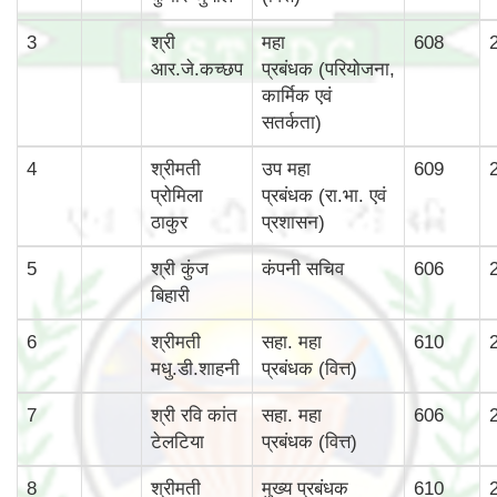
3
श्री
महा
608
आर.जे.कच्छप
प्रबंधक (परियोजना,
कार्मिक एवं
सतर्कता)
4
श्रीमती
उप महा
609
प्रोमिला
प्रबंधक (रा.भा. एवं
ठाकुर
प्रशासन)
5
श्री कुंज
कंपनी सचिव
606
बिहारी
6
श्रीमती
सहा. महा
610
मधु.डी.शाहनी
प्रबंधक (वित्त)
7
श्री रवि कांत
सहा. महा
606
टेलटिया
प्रबंधक (वित्त)
8
श्रीमती
मुख्‍य प्रबंधक
610