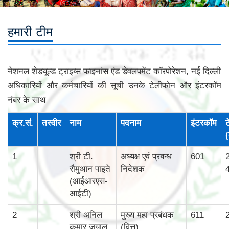
हमारी टीम
नेशनल शेडयूल्‍ड ट्राइब्‍स फाइनांस एंड डेवलपमेंट कॉरपोरेशन, नई दिल्‍ली
अधिकारियों और कर्मचारियों की सूची उनके टेलीफोन और इंटरकॉम
नंबर के साथ
क्र.सं.
तस्‍वीर
नाम
पदनाम
इंटरकॉम
ट
(
1
श्री टी.
अध्यक्ष एवं प्रबन्ध
601
रौमुआन पाइते
निदेशक
(आईआरएस-
आईटी)
2
श्री अनिल
मुख्‍य महा प्रबंधक
611
कुमार जुयाल
(वित्त)