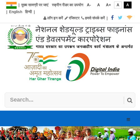
|
मुख्य सामग्री पर जाएं
स्क्रीन रीडर का उपयोग
A-
A
A+
A
A
|
English
हिन्दी
|
लॉग इन करें
रजिस्टर
हमसे संपर्क करें
|
Toggle
naviga