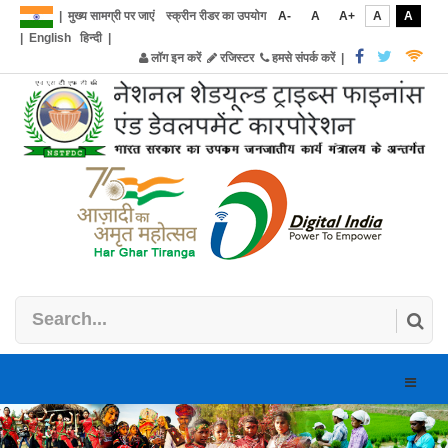
|
मुख्य सामग्री पर जाएं
स्क्रीन रीडर का उपयोग
A-
A
A+
A
A
|
English
हिन्दी
|
लॉग इन करें
रजिस्टर
हमसे संपर्क करें
|
Toggle
naviga