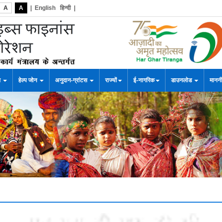
A
A
|
English
हिन्दी
|
स
हेल्प जोन
अनुदान-ग्रांटस
राज्यों
ई-नागरिक
डाउनलोड
माननी