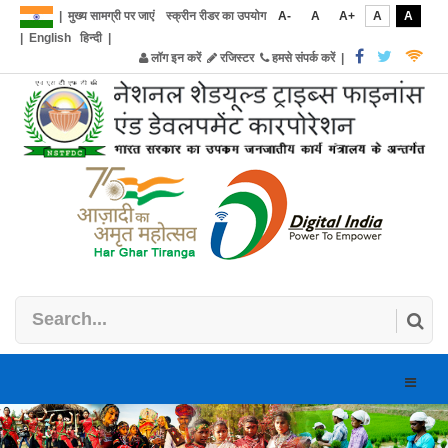
|
मुख्य सामग्री पर जाएं
स्क्रीन रीडर का उपयोग
A-
A
A+
A
A
|
English
हिन्दी
|
लॉग इन करें
रजिस्टर
हमसे संपर्क करें
|
Toggle
naviga