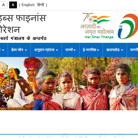
A
A
|
English
हिन्दी
|
स
हेल्प जोन
अनुदान-ग्रांटस
राज्यों
ई-नागरिक
डाउनलोड
माननी