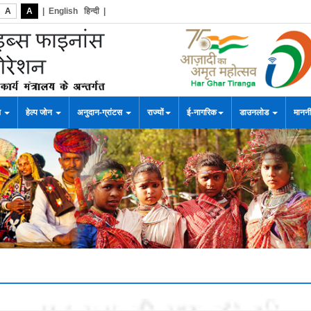
A
A
|
English
हिन्दी
|
स
हेल्प जोन
अनुदान-ग्रांटस
राज्यों
ई-नागरिक
डाउनलोड
माननी