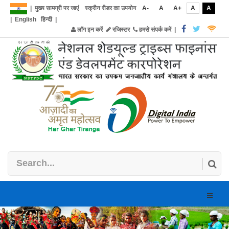
|
मुख्य सामग्री पर जाएं
स्क्रीन रीडर का उपयोग
A-
A
A+
A
A
|
English
हिन्दी
|
लॉग इन करें
रजिस्टर
हमसे संपर्क करें
|
Toggle
naviga