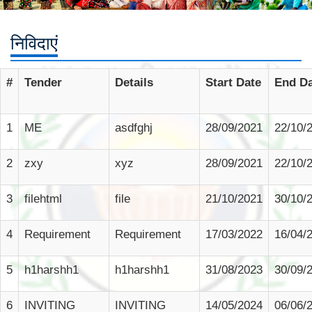
निविदाएं
#
Tender
Details
Start Date
End Da
1
ME
asdfghj
28/09/2021
22/10/
2
zxy
xyz
28/09/2021
22/10/
3
filehtml
file
21/10/2021
30/10/
4
Requirement
Requirement
17/03/2022
16/04/
5
h1harshh1
h1harshh1
31/08/2023
30/09/
6
INVITING
INVITING
14/05/2024
06/06/