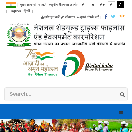
|
मुख्य सामग्री पर जाएं
स्क्रीन रीडर का उपयोग
A-
A
A+
A
A
|
English
हिन्दी
|
लॉग इन करें
रजिस्टर
हमसे संपर्क करें
|
Toggle
naviga