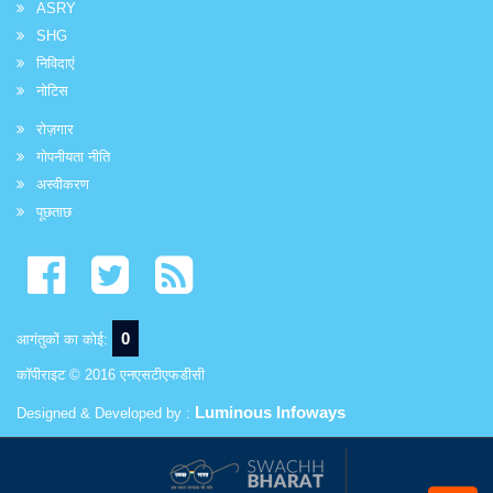
ASRY
SHG
निविदाएं
नोटिस
रोज़गार
गोपनीयता नीति
अस्वीकरण
पूछताछ
0
आगंतुकों का कोई:
कॉपीराइट © 2016 एनएसटीएफडीसी
Luminous Infoways
Designed & Developed by :