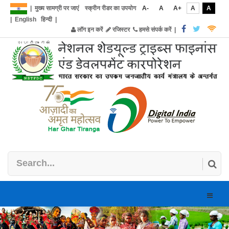
|
मुख्य सामग्री पर जाएं
स्क्रीन रीडर का उपयोग
A-
A
A+
A
A
|
English
हिन्दी
|
लॉग इन करें
रजिस्टर
हमसे संपर्क करें
|
Toggle
naviga