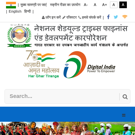
|
मुख्य सामग्री पर जाएं
स्क्रीन रीडर का उपयोग
A-
A
A+
A
A
|
English
हिन्दी
|
लॉग इन करें
रजिस्टर
हमसे संपर्क करें
|
Toggle
naviga