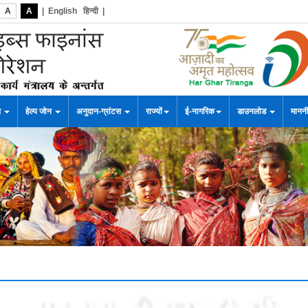
A
A
|
English
हिन्दी
|
स
हेल्प जोन
अनुदान-ग्रांटस
राज्यों
ई-नागरिक
डाउनलोड
माननी