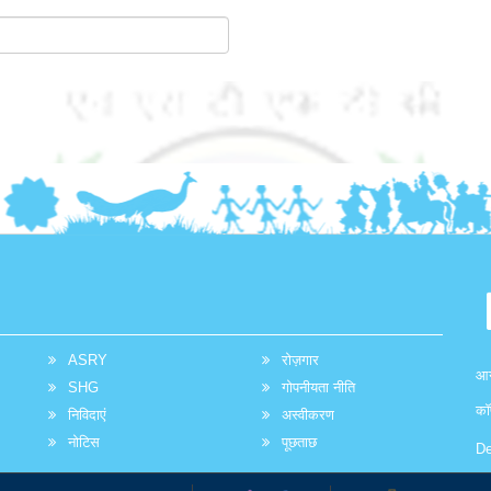
ASRY
रोज़गार
आग
SHG
गोपनीयता नीति
कॉ
निविदाएं
अस्वीकरण
नोटिस
पूछताछ
De