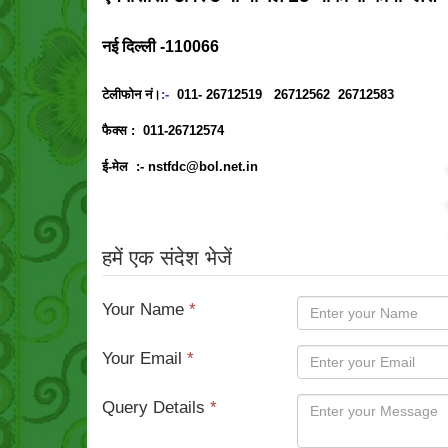
नई दिल्ली -110066
टेलीफोन नं।
:-
011- 26712519 26712562 26712583
फैक्स :
011-26712574
ई-मेल :-
nstfdc@bol.net.in
हमें एक संदेश भेजें
Your Name
*
Your Email
*
Query Details
*