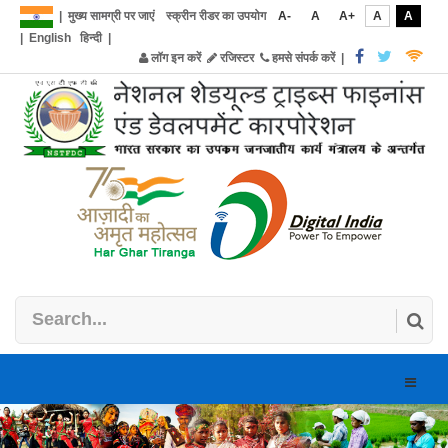
|
मुख्य सामग्री पर जाएं
स्क्रीन रीडर का उपयोग
A-
A
A+
A
A
|
English
हिन्दी
|
लॉग इन करें
रजिस्टर
हमसे संपर्क करें
|
Toggle
naviga