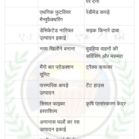
पर देना
एथनिक फुटवियर
रेडीमेड कपड़े
मैन्युफैक्चरिंग
डेसिकेटेड नारियल
सड़क किनारे ढाबा
उत्पादन इकाई
नरम खिलौने बनाना
दुपहिया वाहनों की
सर्विसिंग और मरम्मत
मैंगो बार प्रोडक्शन
ट्रैक्स क्रूजर
यूनिट
पारम्‍परिक कपड़े
टेंट हाउस
उत्पादन
सिसल फाइबर
कृषि प्रसंस्करण केंद्र
हस्तशिल्प
अनानास फलों का रस
उत्पादन इकाई