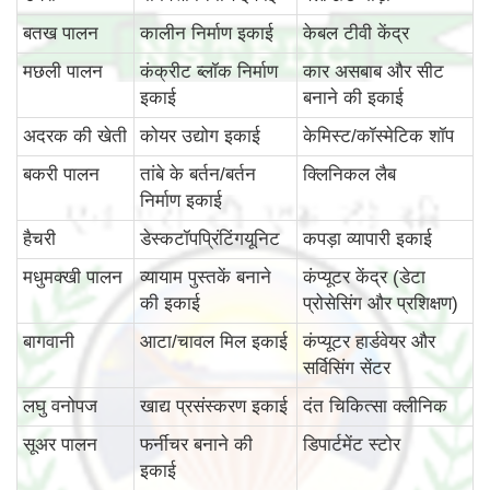
बतख पालन
कालीन निर्माण इकाई
केबल टीवी केंद्र
मछली पालन
कंक्रीट ब्लॉक निर्माण
कार असबाब और सीट
इकाई
बनाने की इकाई
अदरक की खेती
कोयर उद्योग इकाई
केमिस्ट/कॉस्मेटिक शॉप
बकरी पालन
तांबे के बर्तन/बर्तन
क्लिनिकल लैब
निर्माण इकाई
हैचरी
डेस्कटॉपप्रिंटिंगयूनिट
कपड़ा व्यापारी इकाई
मधुमक्खी पालन
व्यायाम पुस्तकें बनाने
कंप्यूटर केंद्र (डेटा
की इकाई
प्रोसेसिंग और प्रशिक्षण)
बागवानी
आटा/चावल मिल इकाई
कंप्यूटर हार्डवेयर और
सर्विसिंग सेंटर
लघु वनोपज
खाद्य प्रसंस्करण इकाई
दंत चिकित्सा क्लीनिक
सूअर पालन
फर्नीचर बनाने की
डिपार्टमेंट स्टोर
इकाई