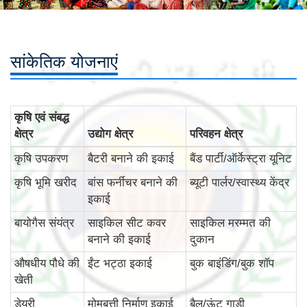
सांकेतिक योजनाएं
कृषि एवं संबद्ध
क्षेत्र
उद्योग क्षेत्र
परिवहन क्षेत्र
कृषि उपकरण
बैटरी बनाने की इकाई
बैंड पार्टी/ऑर्केस्ट्रा यूनिट
कृषि भूमि खरीद
बांस फर्नीचर बनाने की
ब्यूटी पार्लर/स्वास्थ्य केंद्र
इकाई
बायोगैस संयंत्र
साइकिल सीट कवर
साइकिल मरम्मत की
बनाने की इकाई
दुकान
औषधीय पौधे की
ईंट भट्ठा इकाई
बुक बाइंडिंग/बुक शॉप
खेती
डेयरी
मोमबत्ती निर्माण इकाई
बैल/ऊंट गाड़ी