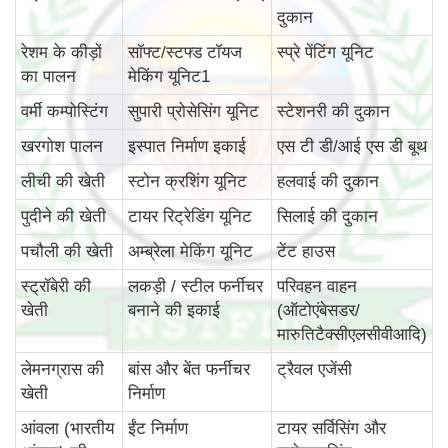
दुकान
रेशम के कीड़ों
सॉफ्ट/स्टफ्ड टॉयज
स्प्रे पेंटिंग यूनिट
का पालन
मेकिंग यूनिट1
वर्मी कम्पोस्टिंग
सुपारी प्रोसेसिंग यूनिट
स्टेशनरी की दुकान
खरगोश पालन
इस्पात निर्माण इकाई
एस टी डी/आई एस डी बूथ
लीची की खेती
स्टोन क्रशिंग यूनिट
हलवाई की दुकान
पुदीने की खेती
टायर रिट्रेडिंग यूनिट
सिलाई की दुकान
पचौली की खेती
अम्ब्रेला मेकिंग यूनिट
टेंट हाउस
स्ट्रॉबेरी की
लकड़ी / स्टील फर्नीचर
परिवहन वाहन
खेती
बनाने की इकाई
(ऑटोएंबेसडर/
मारुतिटैक्सीएलसीवीआदि)
लेमनग्रास की
बांस और बेंत फर्नीचर
ट्रैवल एजेंसी
खेती
निर्माण
आंवला (भारतीय
ईंट निर्माण
टायर सर्विसिंग और