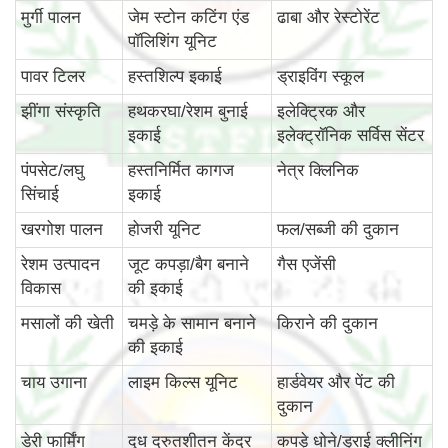
मुर्गी पालन
जेम स्टोन कटिंग एंड
ढाबा और रेस्टोरेंट
पॉलिशिंग यूनिट
पावर टिलर
हस्तशिल्प इकाई
ड्राइविंग स्कूल
झींगा संस्कृति
हथकरघा/रेशम बुनाई
इलेक्ट्रिक और
इकाई
इलेक्ट्रॉनिक सर्विस सेंटर
पंपसेट/लघु
हस्तनिर्मित कागज
नेत्र क्लिनिक
सिंचाई
इकाई
खरगोश पालन
होजरी यूनिट
फल/सब्जी की दुकान
रेशम उत्पादन
जूट कपड़ा/बैग बनाने
गैस एजेंसी
विकास
की इकाई
मसालों की खेती
चमड़े के सामान बनाने
किराने की दुकान
की इकाई
चाय उगाना
लाइम किल्स यूनिट
हार्डवेयर और पेंट की
दुकान
डेरी फार्मिंग
दूध द्रुतशीतन केंद्र
कपड़े धोने/ड्राई क्लीनिंग