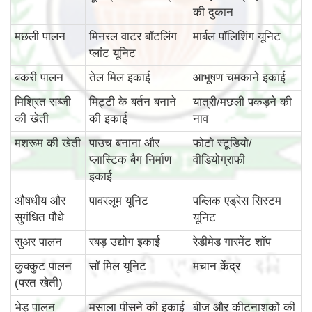
की दुकान
मछली पालन
मिनरल वाटर बॉटलिंग
मार्बल पॉलिशिंग यूनिट
प्लांट यूनिट
बकरी पालन
तेल मिल इकाई
आभूषण चमकाने इकाई
मिश्रित सब्जी
मिट्टी के बर्तन बनाने
यात्री/मछली पकड़ने की
की खेती
की इकाई
नाव
मशरूम की खेती
पाउच बनाना और
फोटो स्टूडियो/
प्लास्टिक बैग निर्माण
वीडियोग्राफी
इकाई
औषधीय और
पावरलूम यूनिट
पब्लिक एड्रेस सिस्टम
सुगंधित पौधे
यूनिट
सुअर पालन
रबड़ उद्योग इकाई
रेडीमेड गारमेंट शॉप
कुक्कुट पालन
सॉ मिल यूनिट
मचान केंद्र
(परत खेती)
भेड़ पालन
मसाला पीसने की इकाई
बीज और कीटनाशकों की