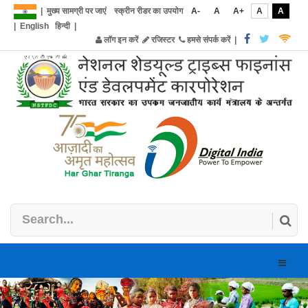
|
मुख्य सामग्री पर जाएं
स्क्रीन रीडर का उपयोग
A-
A
A+
A
A
|
English
हिन्दी
|
लॉग इन करें
रजिस्टर
हमसे संपर्क करें
|
Toggle
naviga