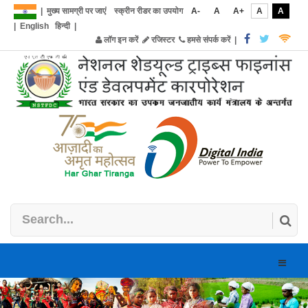
|
मुख्य सामग्री पर जाएं
स्क्रीन रीडर का उपयोग
A-
A
A+
A
A
|
English
हिन्दी
|
लॉग इन करें
रजिस्टर
हमसे संपर्क करें
|
Toggle
naviga