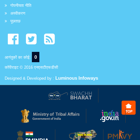
गोपनीयता नीति
अस्वीकरण
पूछताछ
0
आगंतुकों का कोई:
कॉपीराइट © 2016 एनएसटीएफडीसी
Luminous Infoways
Designed & Developed by :