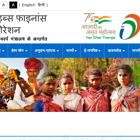
A
A
|
English
हिन्दी
|
स
हेल्प जोन
अनुदान-ग्रांटस
राज्यों
ई-नागरिक
डाउनलोड
माननी