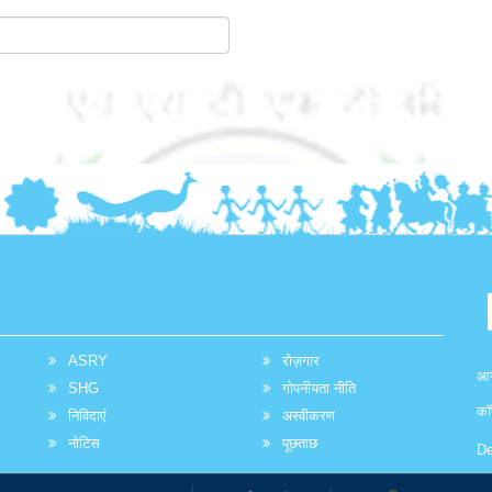
ASRY
रोज़गार
आग
SHG
गोपनीयता नीति
कॉ
निविदाएं
अस्वीकरण
नोटिस
पूछताछ
De