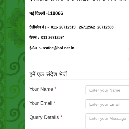
नई दिल्ली -110066
टेलीफोन नं।
:-
011- 26712519 26712562 26712583
फैक्स :
011-26712574
ई-मेल :-
nstfdc@bol.net.in
हमें एक संदेश भेजें
Your Name
*
Your Email
*
Query Details
*