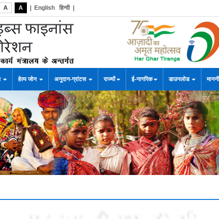
A
A
|
English
हिन्दी
|
स
हेल्प जोन
अनुदान-ग्रांटस
राज्यों
ई-नागरिक
डाउनलोड
माननी