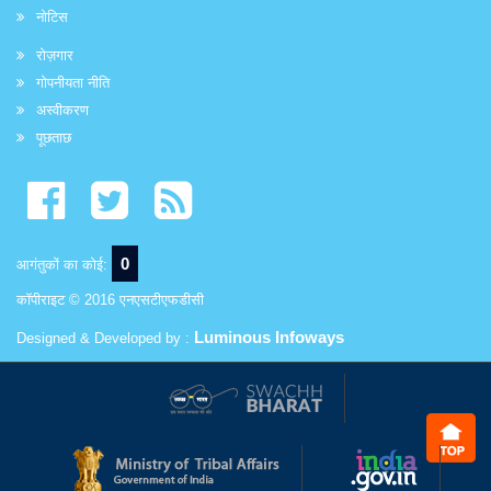
नोटिस
रोज़गार
गोपनीयता नीति
अस्वीकरण
पूछताछ
0
आगंतुकों का कोई:
कॉपीराइट © 2016 एनएसटीएफडीसी
Luminous Infoways
Designed & Developed by :