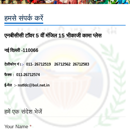
हमसे संपर्क करें
एनबीसीसी टॉवर 5 वीं मंजिल 15 भीकाजी कामा प्लेस
नई दिल्ली -110066
टेलीफोन नं।
:-
011- 26712519 26712562 26712583
फैक्स :
011-26712574
ई-मेल :-
nstfdc@bol.net.in
हमें एक संदेश भेजें
Your Name
*