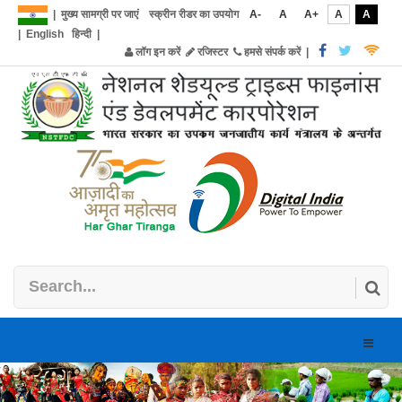
|
मुख्य सामग्री पर जाएं
स्क्रीन रीडर का उपयोग
A-
A
A+
A
A
|
English
हिन्दी
|
लॉग इन करें
रजिस्टर
हमसे संपर्क करें
|
Toggle
naviga