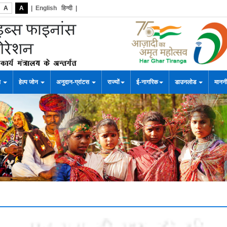
A
A
|
English
हिन्दी
|
स
हेल्प जोन
अनुदान-ग्रांटस
राज्यों
ई-नागरिक
डाउनलोड
माननी