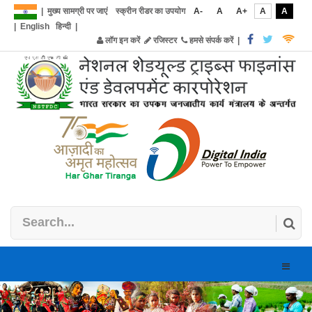
|
मुख्य सामग्री पर जाएं
स्क्रीन रीडर का उपयोग
A-
A
A+
A
A
|
English
हिन्दी
|
लॉग इन करें
रजिस्टर
हमसे संपर्क करें
|
Toggle
naviga