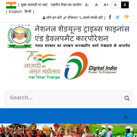
|
मुख्य सामग्री पर जाएं
स्क्रीन रीडर का उपयोग
A-
A
A+
A
A
|
English
हिन्दी
|
लॉग इन करें
रजिस्टर
हमसे संपर्क करें
|
Toggle
naviga