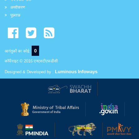
अस्वीकरण
पूछताछ
0
आगंतुकों का कोई:
कॉपीराइट © 2016 एनएसटीएफडीसी
Luminous Infoways
Designed & Developed by :