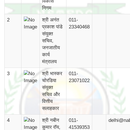
विकास
निगम
2
श्री अनंत
011-
प्रकाश पांडे
23340468
संयुक्त
सचिव,
जनजातीय
कार्य
मंत्रालय
3
श्री भास्कर
011-
चोरडिया
23071022
संयुक्त
सचिव और
वित्तीय
सलाहकार
4
श्री नबीन
011-
delhi@na
कुमार रॉय,
41539353