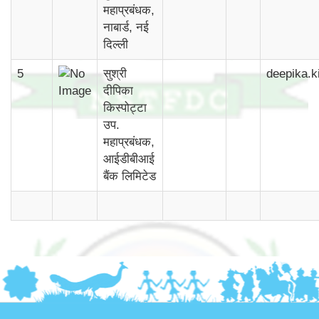
महाप्रबंधक,
नाबार्ड, नई
दिल्ली
5
सुश्री
deepika.k
दीपिका
किस्पोट्टा
उप.
महाप्रबंधक,
आईडीबीआई
बैंक लिमिटेड