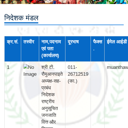
निदेशक मंडल
क्र.सं.
तस्वीर
नाम,पदनाम
दूरभाष
फैक्स
ईमेल आईडी
एवं पता
.
(कार्यालय)
1
श्री टी.
011-
muantha
रौमुआनपाइते
26712519
अध्यक्ष-सह-
(का.)
प्रबंध
निदेशक
राष्ट्रीय
अनुसूचित
जनजाति
वित्त और