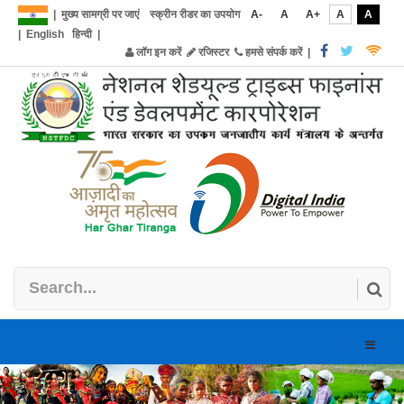
|
मुख्य सामग्री पर जाएं
स्क्रीन रीडर का उपयोग
A-
A
A+
A
A
|
English
हिन्दी
|
लॉग इन करें
रजिस्टर
हमसे संपर्क करें
|
Toggle
naviga