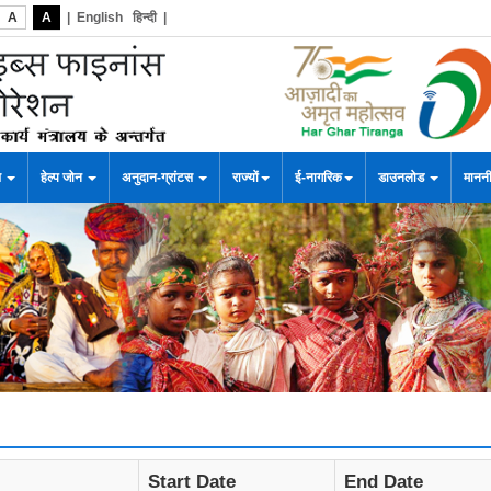
A
A
|
English
हिन्दी
|
स
हेल्प जोन
अनुदान-ग्रांटस
राज्यों
ई-नागरिक
डाउनलोड
माननी
Start Date
End Date